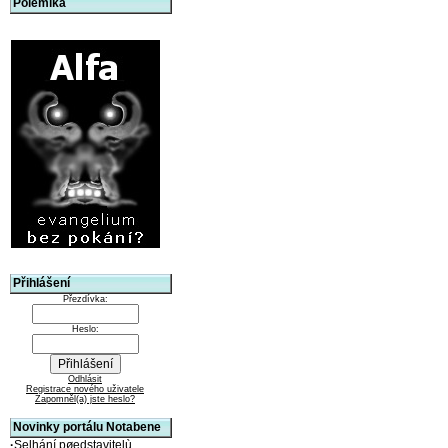
Polemika
Přihlášení
Přezdívka:
Heslo:
Odhlásit
Registrace nového uživatele
Zapomněl(a) jste heslo?
Novinky portálu Notabene
·
Selhání pøedstavitelù