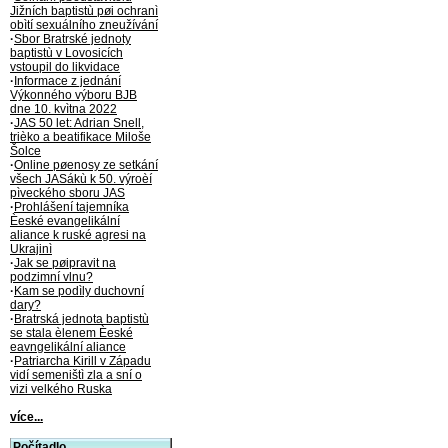
Jižních baptistù pøi ochranì
obìtí sexuálního zneužívání
·
Sbor Bratrské jednoty
baptistù v Lovosicích
vstoupil do likvidace
·
Informace z jednání
Výkonného výboru BJB
dne 10. kvìtna 2022
·
JAS 50 let: Adrian Snell,
trièko a beatifikace Miloše
Šolce
·
Online pøenosy ze setkání
všech JASákù k 50. výroèí
pìveckého sboru JAS
·
Prohlášení tajemníka
Èeské evangelikální
aliance k ruské agresi na
Ukrajinì
·
Jak se pøipravit na
podzimní vlnu?
·
Kam se podìly duchovní
dary?
·
Bratrská jednota baptistù
se stala èlenem Èeské
eavngelikální aliance
·
Patriarcha Kirill v Západu
vidí semeništì zla a sní o
vizi velkého Ruska
více...
Počítadlo