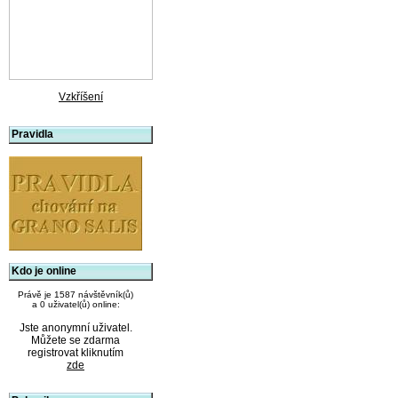
Vzkříšení
Pravidla
Kdo je online
Právě je 1587 návštěvník(ů)
a 0 uživatel(ů) online:
Jste anonymní uživatel.
Můžete se zdarma
registrovat kliknutím
zde