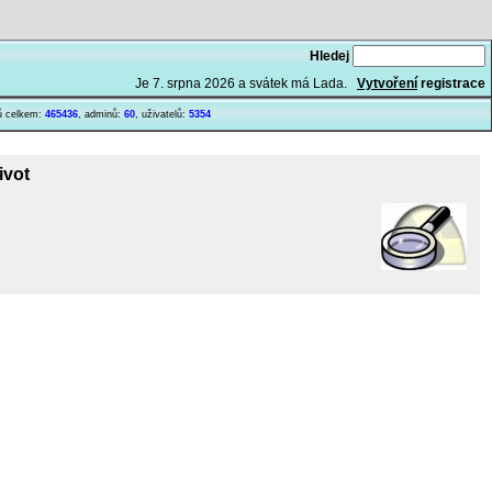
Hledej
Je
7. srpna 2026 a svátek má Lada.
Vytvoření
registrace
ů celkem:
465436
, adminů:
60
, uživatelů:
5354
ivot