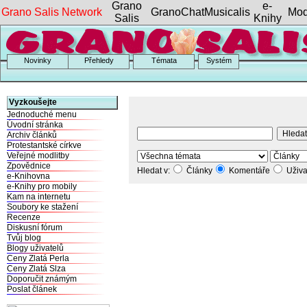
Grano
e-
Grano Salis Network
GranoChat
Musicalis
Mod
Salis
Knihy
Novinky
Přehledy
Témata
Systém
Vyzkoušejte
Jednoduché menu
Úvodní stránka
Archiv článků
Protestantské církve
Veřejné modlitby
Zpovědnice
Hledat v:
Články
Komentáře
Uživa
e-Knihovna
e-Knihy pro mobily
Kam na internetu
Soubory ke stažení
Recenze
Diskusní fórum
Tvůj blog
Blogy uživatelů
Ceny Zlatá Perla
Ceny Zlatá Slza
Doporučit známým
Poslat článek