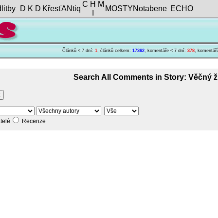
C H M
litby
D K D
KřesťANtiq
MOSTY
Notabene
ECHO
I
Článků < 7 dní:
1
, článků celkem:
17362
, komentáře < 7 dní:
378
, komentář
Search All Comments in Story: Věčný ž
telé
Recenze